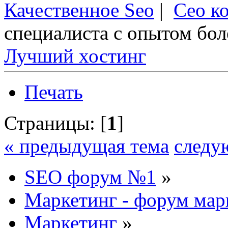
Качественное Seo
|
Сео к
специалиста с опытом боле
Лучший хостинг
Печать
Страницы: [
1
]
« предыдущая тема
следу
SEO форум №1
»
Маркетинг - форум мар
Маркетинг
»