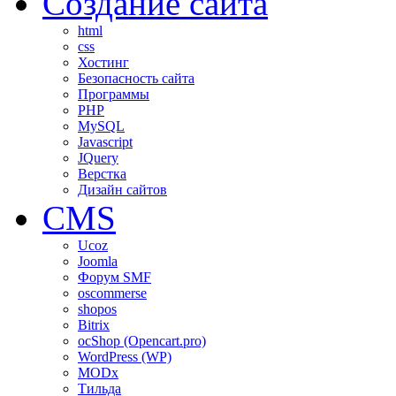
Создание сайта
html
css
Хостинг
Безопасность сайта
Программы
PHP
MySQL
Javascript
JQuery
Верстка
Дизайн сайтов
CMS
Ucoz
Joomla
Форум SMF
oscommerse
shopos
Bitrix
ocShop (Opencart.pro)
WordPress (WP)
MODx
Тильда