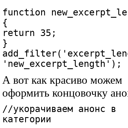
function new_excerpt_le
{
return 35;
}
add_filter('excerpt_len
'new_excerpt_length');
А вот как красиво можем
оформить концовочку ано
//укорачиваем анонс в
категории