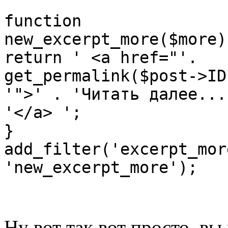
function
new_excerpt_more($more)
return ' <a href="'.
get_permalink($post->ID
'">' . 'Читать далее...
'</a> ';
}
add_filter('excerpt_mor
'new_excerpt_more');
Ну вот так вот просто, вы