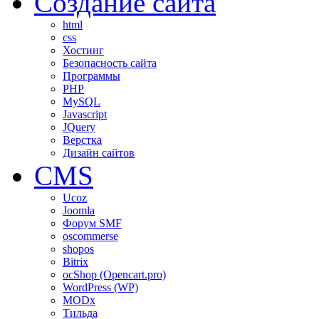
Создание сайта
html
css
Хостинг
Безопасность сайта
Программы
PHP
MySQL
Javascript
JQuery
Верстка
Дизайн сайтов
CMS
Ucoz
Joomla
Форум SMF
oscommerse
shopos
Bitrix
ocShop (Opencart.pro)
WordPress (WP)
MODx
Тильда