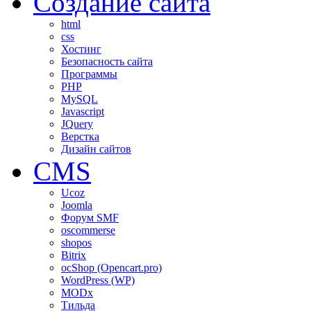
Создание сайта
html
css
Хостинг
Безопасность сайта
Программы
PHP
MySQL
Javascript
JQuery
Верстка
Дизайн сайтов
CMS
Ucoz
Joomla
Форум SMF
oscommerse
shopos
Bitrix
ocShop (Opencart.pro)
WordPress (WP)
MODx
Тильда