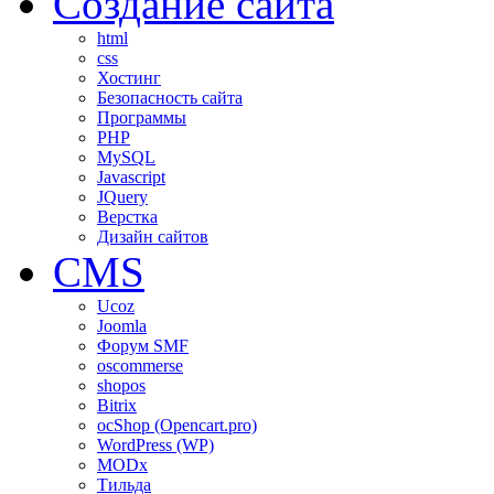
Создание сайта
html
css
Хостинг
Безопасность сайта
Программы
PHP
MySQL
Javascript
JQuery
Верстка
Дизайн сайтов
CMS
Ucoz
Joomla
Форум SMF
oscommerse
shopos
Bitrix
ocShop (Opencart.pro)
WordPress (WP)
MODx
Тильда