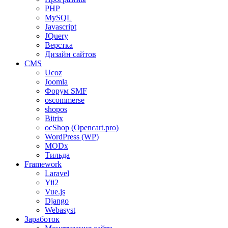
PHP
MySQL
Javascript
JQuery
Верстка
Дизайн сайтов
CMS
Ucoz
Joomla
Форум SMF
oscommerse
shopos
Bitrix
ocShop (Opencart.pro)
WordPress (WP)
MODx
Тильда
Framework
Laravel
Yii2
Vue.js
Django
Webasyst
Заработок