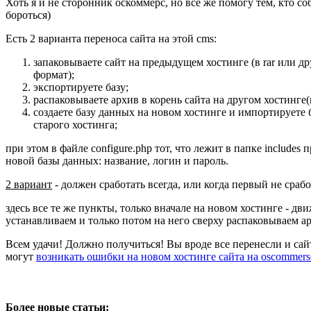
Хоть я и не сторонник оскоммерс, но все же помогу тем, кто со
бороться)
Есть 2 варианта переноса сайта на этой cms:
запаковываете сайт на предыдущем хостинге (в rar или д
формат);
экспортируете базу;
распаковываете архив в корень сайта на другом хостинге(
создаете базу данных на новом хостинге и импортируете 
старого хостинга;
при этом в файле configure.php тот, что лежит в папке includes
новой базы данных: название, логин и пароль.
2 вариант
- должен сработать всегда, или когда первый не сраб
здесь все те же пункты, только вначале на новом хостинге - дв
устанавливаем и только потом на него сверху распаковываем а
Всем удачи! Должно получиться! Вы вроде все перенесли и сай
могут
возникать ошибки на новом хостинге сайта на oscommers
Более новые статьи: