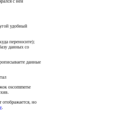
брался с ней
ругой удобный
куда переносите);
базу данных со
 прописываете данные
отал
ижок oscommerse
рхив.
т отображается, но
e
.