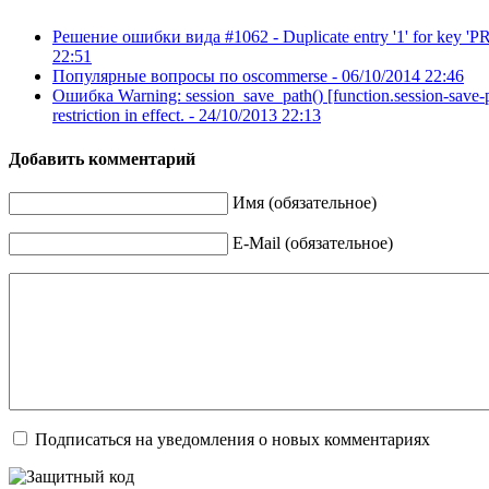
Решение ошибки вида #1062 - Duplicate entry '1' for key 
22:51
Популярные вопросы по oscommerse -
06/10/2014 22:46
Ошибка Warning: session_save_path() [function.session-save-p
restriction in effect. -
24/10/2013 22:13
Добавить комментарий
Имя (обязательное)
E-Mail (обязательное)
Подписаться на уведомления о новых комментариях