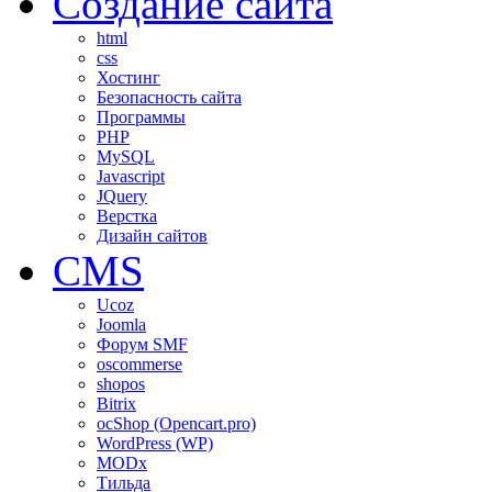
Создание сайта
html
css
Хостинг
Безопасность сайта
Программы
PHP
MySQL
Javascript
JQuery
Верстка
Дизайн сайтов
CMS
Ucoz
Joomla
Форум SMF
oscommerse
shopos
Bitrix
ocShop (Opencart.pro)
WordPress (WP)
MODx
Тильда