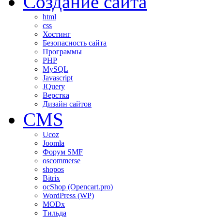
Создание сайта
html
css
Хостинг
Безопасность сайта
Программы
PHP
MySQL
Javascript
JQuery
Верстка
Дизайн сайтов
CMS
Ucoz
Joomla
Форум SMF
oscommerse
shopos
Bitrix
ocShop (Opencart.pro)
WordPress (WP)
MODx
Тильда